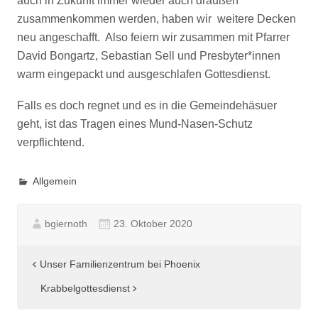
auch in Zukunft immer wieder auch draußen
zusammenkommen werden, haben wir weitere Decken
neu angeschafft. Also feiern wir zusammen mit Pfarrer
David Bongartz, Sebastian Sell und Presbyter*innen
warm eingepackt und ausgeschlafen Gottesdienst.
Falls es doch regnet und es in die Gemeindehäsuer
geht, ist das Tragen eines Mund-Nasen-Schutz
verpflichtend.
Allgemein
bgiernoth
23. Oktober 2020
Beitragsnavigation
Unser Familienzentrum bei Phoenix
Krabbelgottesdienst