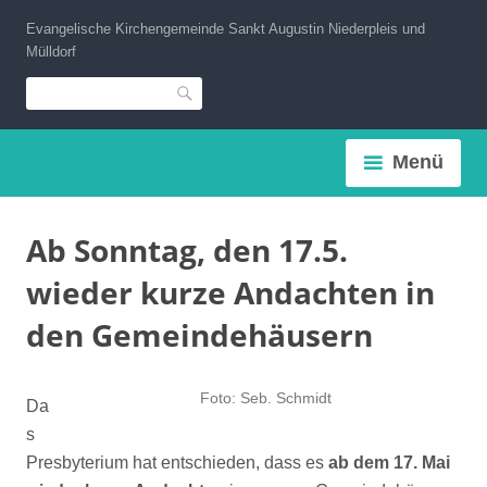
Zum
Evangelische Kirchengemeinde Sankt Augustin Niederpleis und
Inhalt
Mülldorf
springen
Suche
Menü
Ab Sonntag, den 17.5.
wieder kurze Andachten in
den Gemeindehäusern
Foto: Seb. Schmidt
Da
s
Presbyterium hat entschieden, dass es
ab dem 17. Mai