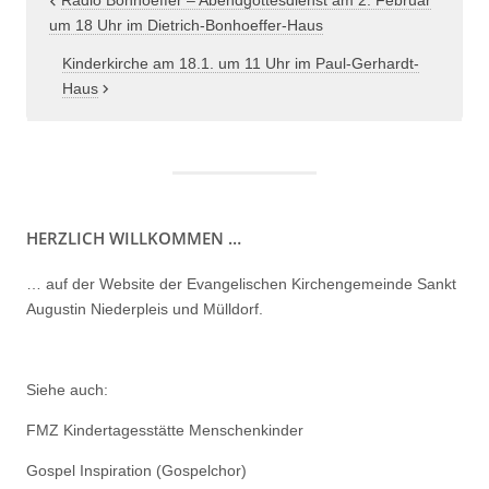
Beitragsnavigation
Radio Bonhoeffer – Abendgottesdienst am 2. Februar
um 18 Uhr im Dietrich-Bonhoeffer-Haus
Kinderkirche am 18.1. um 11 Uhr im Paul-Gerhardt-
Haus
HERZLICH WILLKOMMEN …
… auf der Website der Evangelischen Kirchengemeinde Sankt
Augustin Niederpleis und Mülldorf.
Siehe auch:
FMZ Kindertagesstätte Menschenkinder
Gospel Inspiration (Gospelchor)