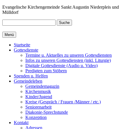
Zum
Evangelische Kirchengemeinde Sankt Augustin Niederpleis und
Inhalt
Mülldorf
springen
Suche
Menü
Startseite
Gottesdienste
Termine u. Aktuelles zu unseren Gottesdiensten
Infos zu unseren Gottesdiensten (inkl. Liturgie)
Digitale Gottesdienste (Audio u. Video)
Predigten zum Stöbern
Spenden u. Helfen
Gemeindeleben
Gemeindemagazin
Kirchenmusik
Kinder/Jugend
Kreise (Gespräch / Frauen /Männer / etc.)
Seniorenarbeit
Diakonie-Sprechstunde
Konzeption
Kontakt
Adressen