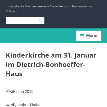
Zum
Evangelische Kirchengemeinde Sankt Augustin Niederpleis und
Inhalt
Mülldorf
springen
Suche
Menü
Kinderkirche am 31. Januar
im Dietrich-Bonhoeffer-
Haus
Allgemein
Kinder