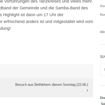
ne Vorführungen des Tanzkreises und vieles mehr.
Gos
endband der Gemeinde und die Samba-Band des
 Highlight ist dann um 17 Uhr der
Ko
er erfrischend anders ist und mitgestaltet wird vom
adung!
Wi
SU
Su
nac
Besuch aus Bethlehem diesen Sonntag (22.06.)
Di