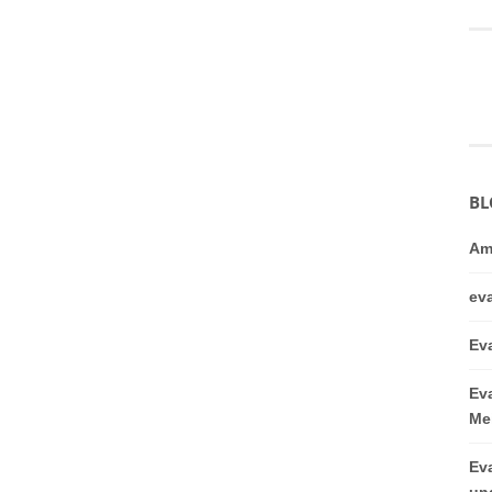
BL
Am
ev
Ev
Ev
Me
Ev
un