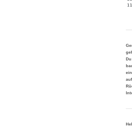
Ge
ge
Du
ba
ei
au
Rü
In
He