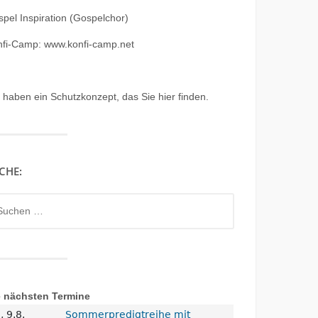
pel Inspiration (Gospelchor)
nfi-Camp: www.konfi-camp.net
r haben ein
Schutzkonzept, das Sie hier finden.
CHE:
chen
h:
e nächsten Termine