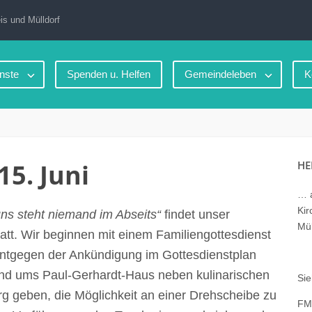
is und Mülldorf
nste
Spenden u. Helfen
Gemeindeleben
K
5. Juni
HE
… a
Kir
ns steht niemand im Abseits“
findet unser
Mül
att. Wir beginnen mit einem Familiengottesdienst
ntgegen der Ankündigung im Gottesdienstplan
nd ums Paul-Gerhardt-Haus neben kulinarischen
Sie
urg geben, die Möglichkeit an einer Drehscheibe zu
FM