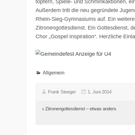
töpfern, Spiele- und Schminkaktionen, ei
Außerdem tritt die neu gegründete Jug
Rhein-Sieg-Gymnasiums auf. Ein weiteres
Zitronengottesdienst. Ein Gottesdienst, d
Chor „Gospel Inspiration“. Herzliche Einl
Allgemein
Frank Steeger
1. Juni 2014
Beitragsnavigation
Zitronengottesdienst – etwas anders