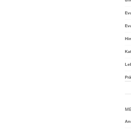
Ev
Ev
Hi
Ka
Le
Pr
ME
An