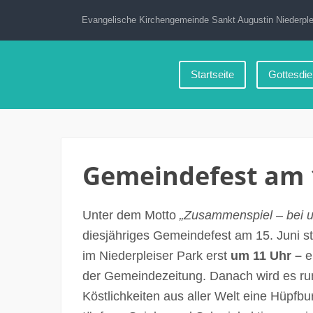
Zum
Evangelische Kirchengemeinde Sankt Augustin Niederple
Inhalt
springen
Startseite
Gottesdie
Gemeindefest am 1
Unter dem Motto
„Zusammenspiel – bei u
diesjähriges Gemeindefest am 15. Juni st
im Niederpleiser Park erst
um 11 Uhr –
e
der Gemeindezeitung. Danach wird es ru
Köstlichkeiten aus aller Welt eine Hüpfb