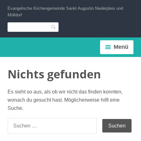
Zum
Evangelische Kirchengemeinde Sankt Augustin Niederpleis und
Inhalt
Mülldorf
springen
Suche
Menü
Nichts gefunden
Es sieht so aus, als ob wir nicht das finden konnten,
wonach du gesucht hast. Möglicherweise hilft eine
Suche.
Suchen
nach: