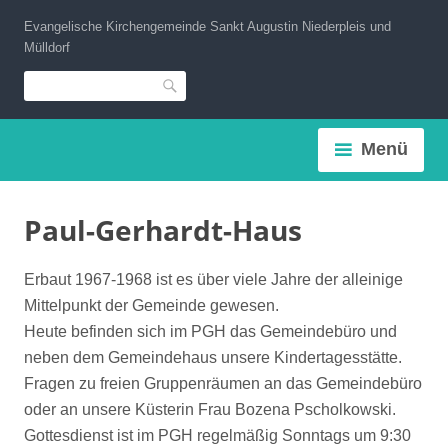
Zum
Evangelische Kirchengemeinde Sankt Augustin Niederpleis und
Inhalt
Mülldorf
springen
Suche
Menü
Paul-Gerhardt-Haus
Erbaut 1967-1968 ist es über viele Jahre der alleinige
Mittelpunkt der Gemeinde gewesen.
Heute befinden sich im PGH das Gemeindebüro und
neben dem Gemeindehaus unsere Kindertagesstätte.
Fragen zu freien Gruppenräumen an das Gemeindebüro
oder an unsere Küsterin Frau Bozena Pscholkowski.
Gottesdienst ist im PGH regelmäßig Sonntags um 9:30