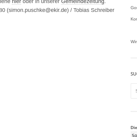
siehe
hier
oder in unserer
Gemeindezeitung
.
Gos
0 (simon.puschke@ekir.de) / Tobias Schreiber
Ko
Wi
SU
Su
nac
Di