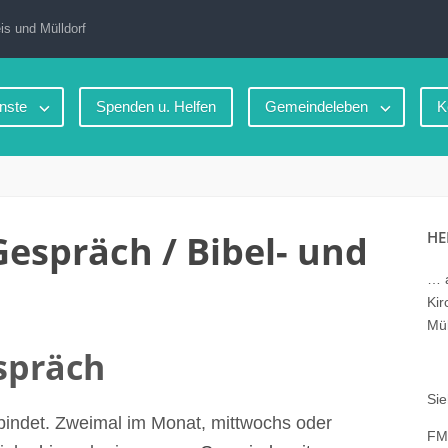
is und Mülldorf
nste
Spenden u. Helfen
Gemeindeleben
K
Gespräch / Bibel- und
HE
… a
Kir
Mül
spräch
Sie
bindet.
Zweimal im Monat, mittwochs oder
FM