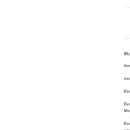
BL
Am
ev
Ev
Ev
Me
Ev
un