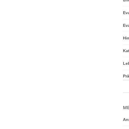
Ev
Ev
Hi
Ka
Le
Pr
ME
An