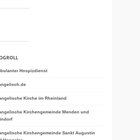
OGROLL
bulanter Hospizdienst
angelisch.de
angelische Kirche im Rheinland
angelische Kirchengemeinde Menden und
indorf
angelische Kirchengemeinde Sankt Augustin
d Hangelar