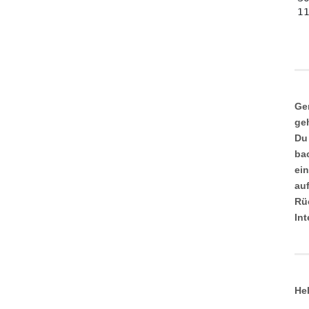
Ge
ge
Du
ba
ei
au
Rü
In
He