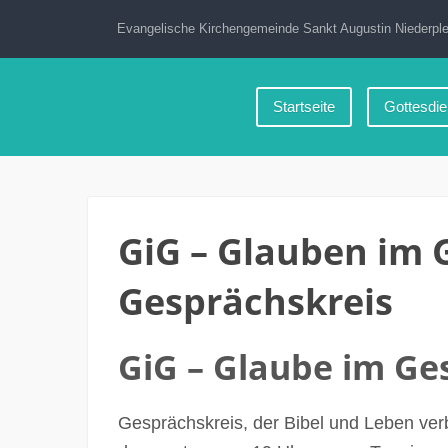
Zum
Evangelische Kirchengemeinde Sankt Augustin Niederple
Inhalt
springen
Startseite
Gottesdie
GiG – Glauben im 
Gesprächskreis
GiG – Glaube im Ge
Gesprächskreis, der Bibel und Leben ver