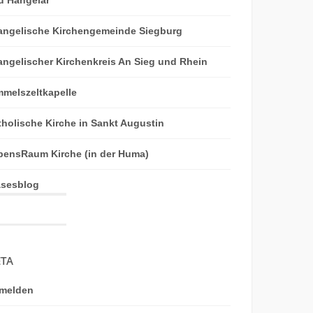
angelische Kirchengemeinde Siegburg
angelischer Kirchenkreis An Sieg und Rhein
mmelszeltkapelle
tholische Kirche in Sankt Augustin
bensRaum Kirche (in der Huma)
äsesblog
TA
melden