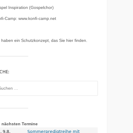
pel Inspiration (Gospelchor)
nfi-Camp: www.konfi-camp.net
r haben ein
Schutzkonzept, das Sie hier finden.
CHE:
chen
h:
e nächsten Termine